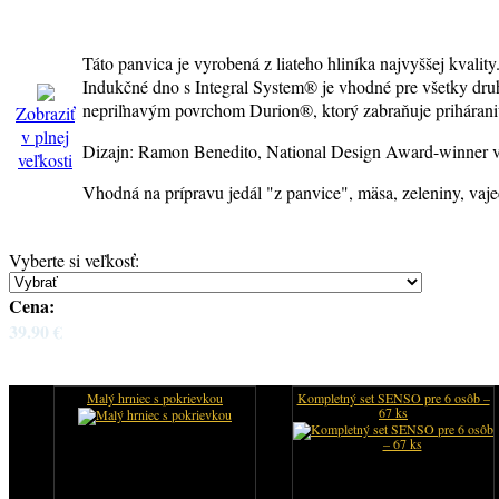
Táto panvica je vyrobená z liateho hliníka najvyššej kvali
Indukčné dno s Integral System® je vhodné pre všetky dru
nepriľnavým povrchom Durion®, ktorý zabraňuje prihárani
Zobraziť
v plnej
Dizajn: Ramon Benedito, National Design Award-winner v
veľkosti
Vhodná na prípravu jedál "z panvice", mäsa, zeleniny, vajec
Vyberte si veľkosť
:
Cena:
39.90 €
Malý hrniec s pokrievkou
Kompletný set SENSO pre 6 osôb –
67 ks