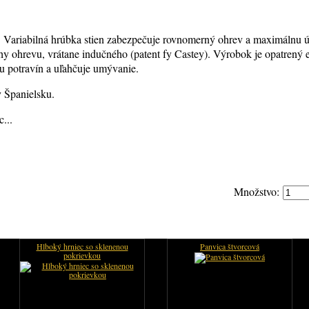
ty. Variabilná hrúbka stien zabezpečuje rovnomerný ohrev a maximálnu 
hy ohrevu, vrátane indučného (patent fy Castey). Výrobok je opatrený
u potravín a uľahčuje umývanie.
 Španielsku.
...
Množstvo:
Hlboký hrniec so sklenenou
Panvica štvorcová
pokrievkou