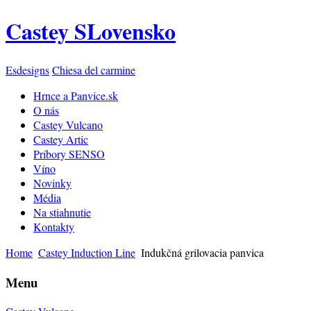
Castey SLovensko
Esdesigns
Chiesa del carmine
Hrnce a Panvice.sk
O nás
Castey Vulcano
Castey Artic
Príbory SENSO
Víno
Novinky
Média
Na stiahnutie
Kontakty
Home
Castey Induction Line
Indukčná grilovacia panvica
Menu