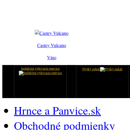
Castey Vulcano
Víno
Indukčná grilovacia panvica
Plytký pekáč
Hrnce a Panvice.sk
Obchodné podmienky