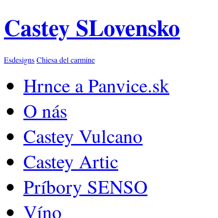
Castey SLovensko
Esdesigns
Chiesa del carmine
Hrnce a Panvice.sk
O nás
Castey Vulcano
Castey Artic
Príbory SENSO
Víno