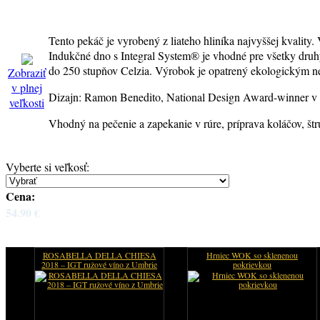
Tento pekáč je vyrobený z liateho hliníka najvyššej kvalit
Indukčné dno s Integral System® je vhodné pre všetky druh
do 250 stupňov Celzia. Výrobok je opatrený ekologickým n
Zobraziť
v plnej
Dizajn: Ramon Benedito, National Design Award-winner v 
veľkosti
Vhodný na pečenie a zapekanie v rúre, príprava koláčov, štrú
Vyberte si veľkosť
:
Cena:
54.90 €
ROSABELLA DELLA CHIESA
Hrniec WOK so sklenenou
2018 – IGT ružové víno z Umbrie
pokrievkou