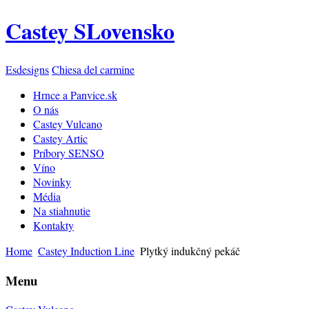
Castey SLovensko
Esdesigns
Chiesa del carmine
Hrnce a Panvice.sk
O nás
Castey Vulcano
Castey Artic
Príbory SENSO
Víno
Novinky
Média
Na stiahnutie
Kontakty
Home
Castey Induction Line
Plytký indukčný pekáč
Menu