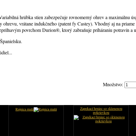
y. Variabilná hrúbka stien zabezpečuje rovnomerný ohrev a maximálnu ús
y ohrevu, vrátane indukčného (patent fy Castey). Vhodný aj na priame
epriľnavým povrchom Durion®, ktorý zabraňuje priháraniu potravín a 
Španielsku.
diel...
Množstvo:
Zapekací hrniec so sklenenou
Rajnica malá
pokrievkou