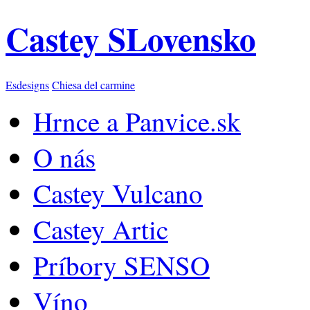
Castey SLovensko
Esdesigns
Chiesa del carmine
Hrnce a Panvice.sk
O nás
Castey Vulcano
Castey Artic
Príbory SENSO
Víno