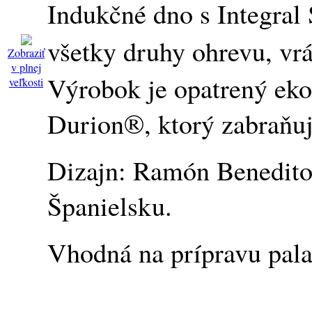
Indukčné dno s Integral
všetky druhy ohrevu, vr
Zobraziť
v plnej
Výrobok je opatrený ek
veľkosti
Durion®, ktorý zabraňuj
Dizajn: Ramón Benedito
Španielsku.
Vhodná na prípravu palac