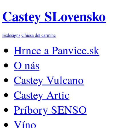
Castey SLovensko
Esdesigns
Chiesa del carmine
Hrnce a Panvice.sk
O nás
Castey Vulcano
Castey Artic
Príbory SENSO
Víno