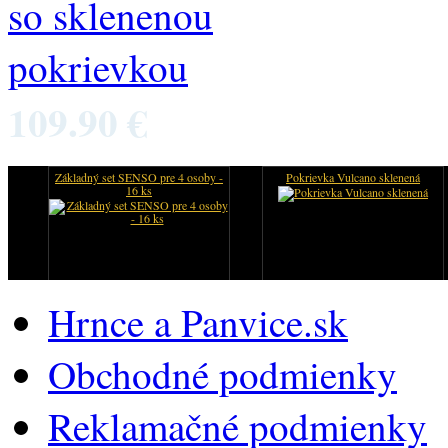
109.90 €
Základný set SENSO pre 4 osoby -
Pokrievka Vulcano sklenená
16 ks
Hrnce a Panvice.sk
Obchodné podmienky
Reklamačné podmienky