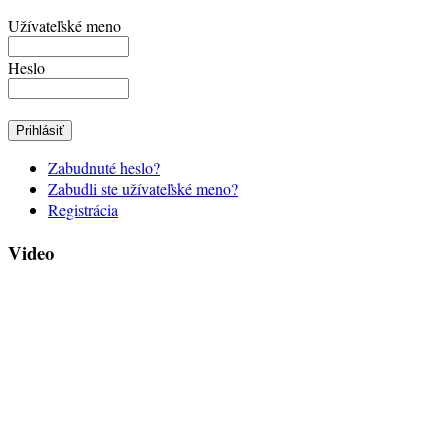
Užívateľské meno
Heslo
Zabudnuté heslo?
Zabudli ste užívateľské meno?
Registrácia
Video