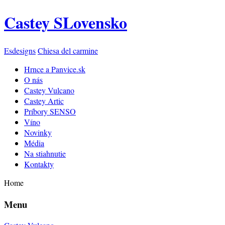
Castey SLovensko
Esdesigns
Chiesa del carmine
Hrnce a Panvice.sk
O nás
Castey Vulcano
Castey Artic
Príbory SENSO
Víno
Novinky
Média
Na stiahnutie
Kontakty
Home
Menu