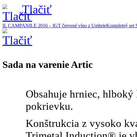
Tlačiť
IL CAMPANILE 2016 – IGT červené víno z Umbrie
Kompletný set 
Sada na varenie Artic
Obsahuje hrniec, hlboký 
pokrievku.
Konštrukcia z vysoko kva
Trimetal Induction® je v