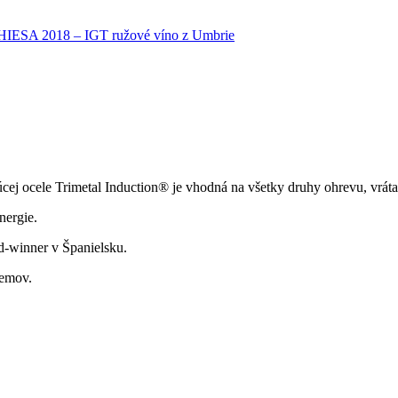
A 2018 – IGT ružové víno z Umbrie
úcej ocele Trimetal Induction® je vhodná na všetky druhy ohrevu, vrát
nergie.
d-winner v Španielsku.
jemov.