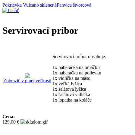
Pokrievka Vulcano sklenená
Panvica štvorcová
Servírovací príbor
Servírovací príbor obsahuje:
1x naberačka na omáčku
1x naberačka na polievku
1x vidlička na mäso
Zobraziť v plnej veľkosti
1x veľká lyžica
1x šalátová lyžica
1x šalátová vidlička
1x lopatka na koláče
Cena:
129.00 €